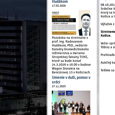
Hudákom
08.10.201
17.03.2026
Srdečne V
ktorý sa 
Košice a 
Výťažok z
Stretneme
Košice.
Pozvánka na stretnutie s
prof. Ing. Radovanom
Večer spr
Hudákom, PhD., vedúcim
Tóbisz a 
Katedry biomedicínskeho
inžinierstva a merania
Prehliadk
Strojníckej fakulty TUKE,
ktoré sa bude konať
Aukčný ka
24.3.2026 o 16.00 v budove
Wagon Slovakia na
Tešíme sa
Bencúrovej 13 v Košiciach.
Umenie v duši, pomoc v
srdci
27.11.2025