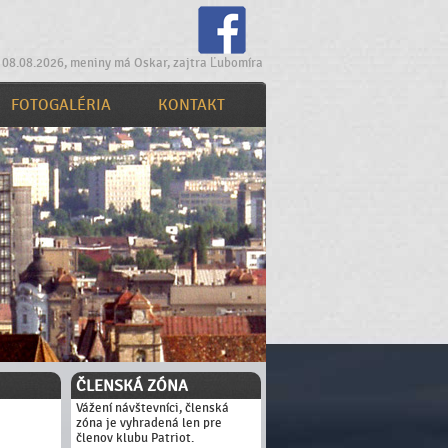
 08.08.2026, meniny má Oskar, zajtra Ľubomíra
FOTOGALÉRIA
KONTAKT
ČLENSKÁ ZÓNA
Vážení návštevníci, členská
zóna je vyhradená len pre
členov klubu Patriot.