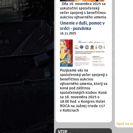
Dňa 16. novembra 2025 sa
uskutočnil spoločenský
večer spojený s benefičnou
aukciou výtvarného umenia
Umenie v duši, pomoc v
srdci - pozvánka
16.11.2025
Pozývame vás na
spoločenský večer spojený s
benefičnou aukciou
výtvarného umenia, ktorý sa
koná pod záštitou
spoločenských klubov. Koná
sa 16. novembra 2025 o
18.00 hod. v Kongres Hotel
ROCA na Južnej triede 117
v Košiciach
ČLENSKÁ ZÓNA
Späť na z
VTIP