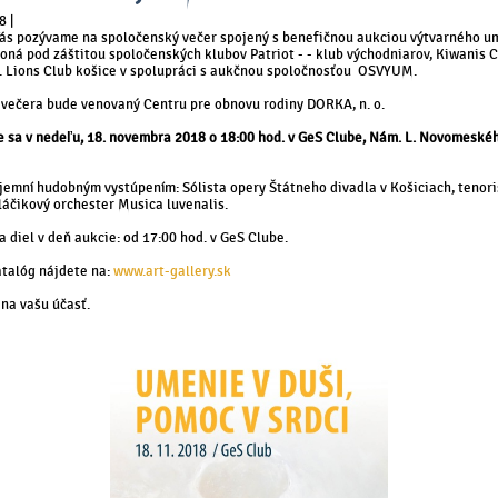
8 |
ás pozývame na spoločenský večer spojený s benefičnou aukciou výtvarného u
koná pod záštitou spoločenských klubov Patriot - - klub východniarov, Kiwanis 
I. Lions Club košice v spolupráci s aukčnou spoločnosťou OSVYUM.
 večera bude venovaný Centru pre obnovu rodiny DORKA, n. o.
 sa v nedeľu, 18. novembra 2018 o 18:00 hod. v GeS Clube, Nám. L. Novomeskéh
íjemní hudobným vystúpením: Sólista opery Štátneho divadla v Košiciach, tenori
sláčikový orchester Musica luvenalis.
a diel v deň aukcie: od 17:00 hod. v GeS Clube.
talóg nájdete na:
www.art-gallery.sk
 na vašu účasť.