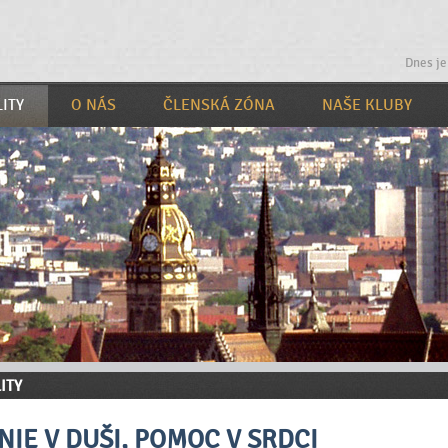
Dnes je
ITY
O NÁS
ČLENSKÁ ZÓNA
NAŠE KLUBY
ITY
IE V DUŠI, POMOC V SRDCI