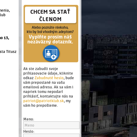
menia,
Club
o 13,
sta Titusz
Ak ste zabudli svoje
prihlasovacie údaje, kliknite
odkaz
Zabudnuté heslo
, bude
vám preposlané na vašu
emailovú adresu. Ak sa vám i
napriek tomu nepodarí
prihlásiť, kontaktujte nás na
patriot@patriotklub.sk
, my
vám ho prepošleme.
Meno:
Heslo: