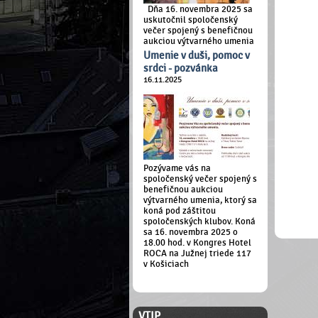
Dňa 16. novembra 2025 sa
uskutočnil spoločenský
večer spojený s benefičnou
aukciou výtvarného umenia
Umenie v duši, pomoc v
srdci - pozvánka
16.11.2025
Pozývame vás na
spoločenský večer spojený s
benefičnou aukciou
výtvarného umenia, ktorý sa
koná pod záštitou
spoločenských klubov. Koná
sa 16. novembra 2025 o
18.00 hod. v Kongres Hotel
ROCA na Južnej triede 117
v Košiciach
ČLENSKÁ ZÓNA
VTIP