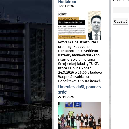
Hudákom
17.03.2026
Pozvánka na stretnutie s
prof. Ing. Radovanom
Hudákom, PhD., vedúcim
Katedry biomedicínskeho
inžinierstva a merania
Strojníckej fakulty TUKE,
ktoré sa bude konať
24.3.2026 o 16.00 v budove
Wagon Slovakia na
Bencúrovej 13 v Košiciach.
Umenie v duši, pomoc v
srdci
27.11.2025