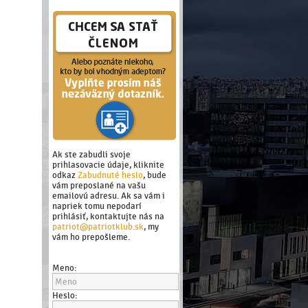
Ak ste zabudli svoje
prihlasovacie údaje, kliknite
odkaz
Zabudnuté heslo
, bude
vám preposlané na vašu
emailovú adresu. Ak sa vám i
napriek tomu nepodarí
prihlásiť, kontaktujte nás na
patriot@patriotklub.sk
, my
vám ho prepošleme.
Meno:
Heslo: