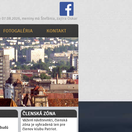
e 07.08.2026, meniny má Štefánia, zajtra Oskar
FOTOGALÉRIA
KONTAKT
ČLENSKÁ ZÓNA
Vážení návštevníci, členská
zóna je vyhradená len pre
 budú
členov klubu Patriot.