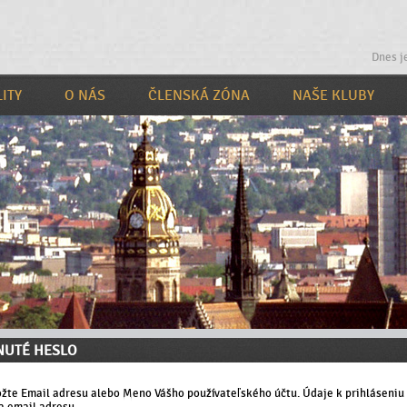
Dnes j
ITY
O NÁS
ČLENSKÁ ZÓNA
NAŠE KLUBY
NUTÉ HESLO
ožte Email adresu alebo Meno Vášho používateľského účtu. Údaje k prihláseniu
a email adresu.