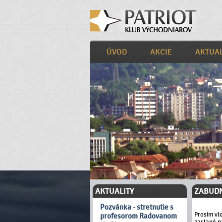
ÚVOD
AKCIE
AKTUAL
AKTUALITY
ZABUD
Pozvánka - stretnutie s
Prosím vl
profesorom Radovanom
zaslané n