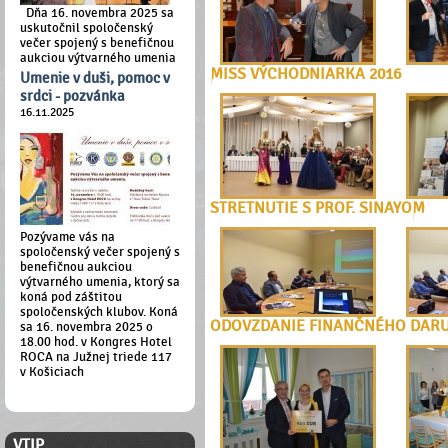
Dňa 16. novembra 2025 sa
uskutočnil spoločenský
večer spojený s benefičnou
aukciou výtvarného umenia
MISS VÝCHODNIARKA 2016
Umenie v duši, pomoc v
srdci - pozvánka
16.11.2025
STRETNUTIE S PROF. SINAYOM
Pozývame vás na
spoločenský večer spojený s
benefičnou aukciou
výtvarného umenia, ktorý sa
koná pod záštitou
spoločenských klubov. Koná
ODOVZDANIE FINANČNÉHO DAR
sa 16. novembra 2025 o
18.00 hod. v Kongres Hotel
ROCA na Južnej triede 117
v Košiciach
ČLENSKÁ ZÓNA
VTIP