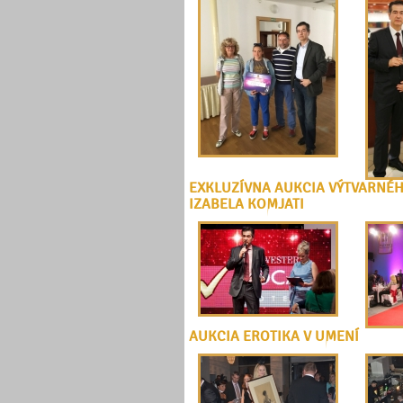
EXKLUZÍVNA AUKCIA VÝTVARNÉ
IZABELA KOMJATI
AUKCIA EROTIKA V UMENÍ