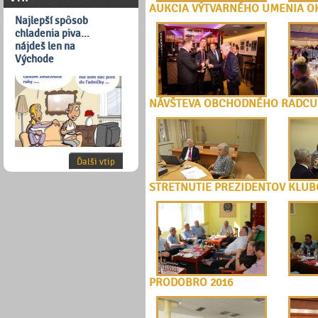
AUKCIA VÝTVARNÉHO UMENIA O
Najlepší spôsob
chladenia piva...
nájdeš len na
Východe
NÁVŠTEVA OBCHODNÉHO RADCU 
Ďalši vtip
STRETNUTIE PREZIDENTOV KLUB
PRODOBRO 2016