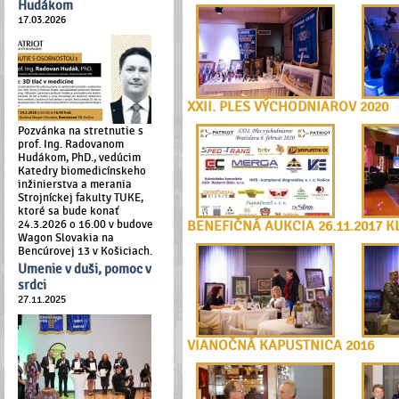
Hudákom
17.03.2026
XXII. PLES VÝCHODNIAROV 2020
Pozvánka na stretnutie s
prof. Ing. Radovanom
Hudákom, PhD., vedúcim
Katedry biomedicínskeho
inžinierstva a merania
Strojníckej fakulty TUKE,
ktoré sa bude konať
24.3.2026 o 16.00 v budove
BENEFIČNÁ AUKCIA 26.11.2017 K
Wagon Slovakia na
Bencúrovej 13 v Košiciach.
Umenie v duši, pomoc v
srdci
27.11.2025
VIANOČNÁ KAPUSTNICA 2016