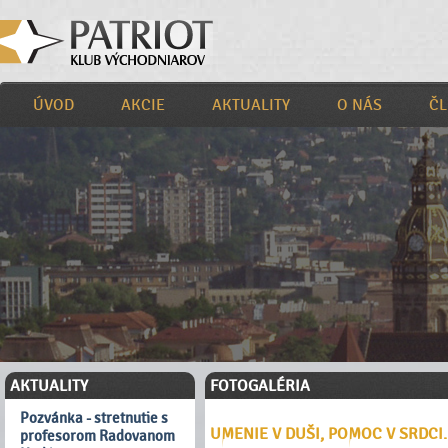
ÚVOD
AKCIE
AKTUALITY
O NÁS
ČL
AKTUALITY
FOTOGALÉRIA
Pozvánka - stretnutie s
UMENIE V DUŠI, POMOC V SRDCI.
profesorom Radovanom