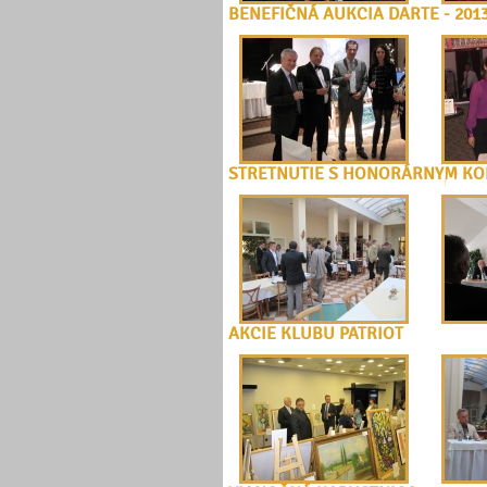
BENEFIČNÁ AUKCIA DARTE - 201
STRETNUTIE S HONORÁRNYM K
AKCIE KLUBU PATRIOT