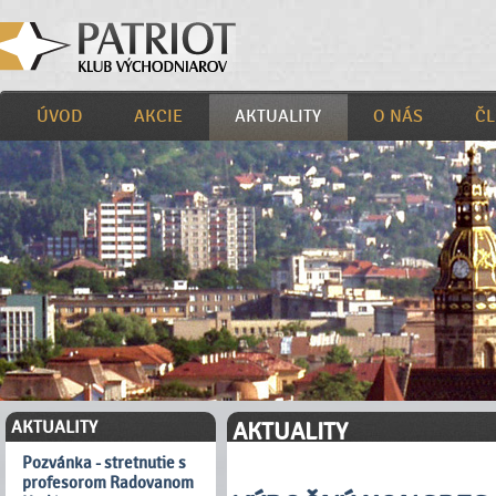
ÚVOD
AKCIE
AKTUALITY
O NÁS
ČL
AKTUALITY
AKTUALITY
Pozvánka - stretnutie s
profesorom Radovanom