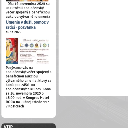
Dňa 16. novembra 2025 sa
uskutočnil spoločenský
večer spojený s benefičnou
aukciou výtvarného umenia
Umenie v duši, pomoc v
srdci - pozvánka
16.11.2025
Pozývame vás na
spoločenský večer spojený s
benefičnou aukciou
výtvarného umenia, ktorý sa
koná pod záštitou
spoločenských klubov. Koná
sa 16. novembra 2025 o
18.00 hod. v Kongres Hotel
ROCA na Južnej triede 117
v Košiciach
ČLENSKÁ ZÓNA
VTIP