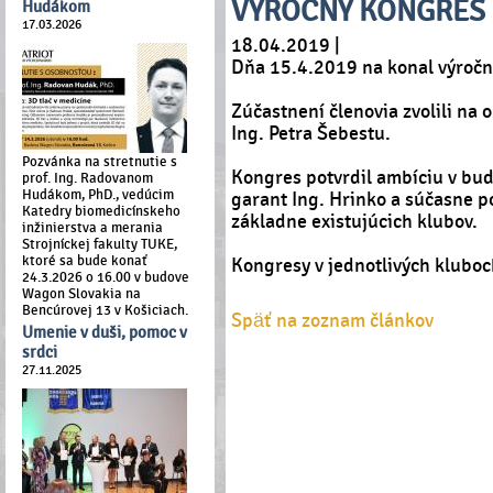
VÝROČNÝ KONGRES
Hudákom
17.03.2026
18.04.2019 |
Dňa 15.4.2019 na konal výročný
Zúčastnení členovia zvolili n
Ing. Petra Šebestu.
Pozvánka na stretnutie s
Kongres potvrdil ambíciu v bud
prof. Ing. Radovanom
Hudákom, PhD., vedúcim
garant Ing. Hrinko a súčasne p
Katedry biomedicínskeho
základne existujúcich klubov.
inžinierstva a merania
Strojníckej fakulty TUKE,
ktoré sa bude konať
Kongresy v jednotlivých kluboc
24.3.2026 o 16.00 v budove
Wagon Slovakia na
Bencúrovej 13 v Košiciach.
Späť na zoznam článkov
Umenie v duši, pomoc v
srdci
27.11.2025