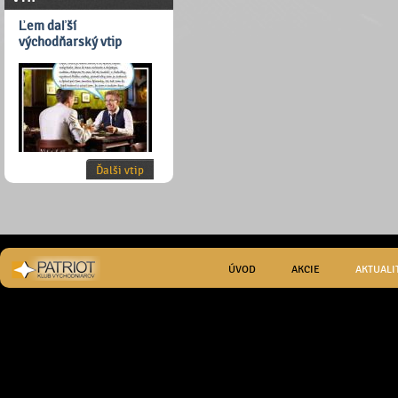
Ľem daľší
východňarský vtip
Ďalši vtip
ÚVOD
AKCIE
AKTUALI