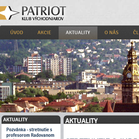
ÚVOD
AKCIE
AKTUALITY
O NÁS
ČL
AKTUALITY
AKTUALITY
Pozvánka - stretnutie s
profesorom Radovanom