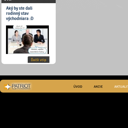
Aký by ste dali
rodinný stav
východniara :D
Ďalši vtip
ÚVOD
AKCIE
AKTUALI