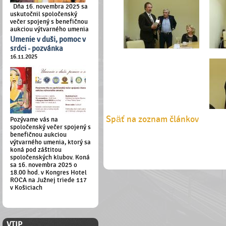
Dňa 16. novembra 2025 sa
uskutočnil spoločenský
večer spojený s benefičnou
aukciou výtvarného umenia
Umenie v duši, pomoc v
srdci - pozvánka
16.11.2025
Späť na zoznam článkov
Pozývame vás na
spoločenský večer spojený s
benefičnou aukciou
výtvarného umenia, ktorý sa
koná pod záštitou
spoločenských klubov. Koná
sa 16. novembra 2025 o
18.00 hod. v Kongres Hotel
ROCA na Južnej triede 117
v Košiciach
ČLENSKÁ ZÓNA
VTIP