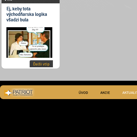
Ej, keby tota
východňarska logika
všadzi bula
Ďalši vtip
ÚVOD
AKCIE
AKTUALI