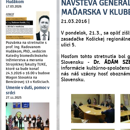
NÁVŠTEVA GENERÁ
Hudákom
17.03.2026
MAĎARSKA V KLUBE
21.03.2016 |
V pondelok, 21.3., sa opäť ziš
zasadačke Košickej regionáln
Pozvánka na stretnutie s
ulici 5.
prof. Ing. Radovanom
Hudákom, PhD., vedúcim
Katedry biomedicínskeho
Hosťom tohto stretnutia bol 
inžinierstva a merania
Slovensku -
Dr. ÁDÁM
SZ
Strojníckej fakulty TUKE,
informácie kultúrno-spoločen
ktoré sa bude konať
24.3.2026 o 16.00 v budove
nás náš vzácny hosť oboznámi
Wagon Slovakia na
Slovensku.
Bencúrovej 13 v Košiciach.
Umenie v duši, pomoc v
srdci
27.11.2025