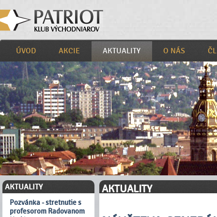
ÚVOD
AKCIE
AKTUALITY
O NÁS
ČL
AKTUALITY
AKTUALITY
Pozvánka - stretnutie s
profesorom Radovanom