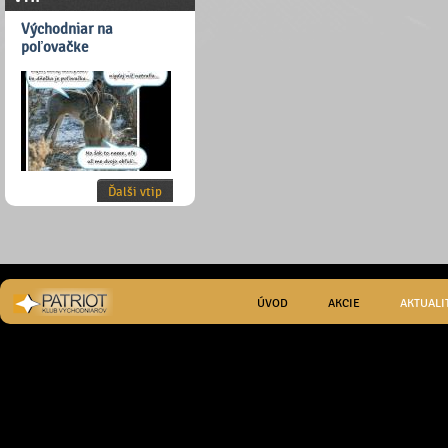
Východniar na
poľovačke
Ďalši vtip
ÚVOD
AKCIE
AKTUALI