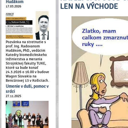
Hudákom
LEN NA VÝCHODE
17.03.2026
Pozvánka na stretnutie s
prof. Ing. Radovanom
Hudákom, PhD., vedúcim
Katedry biomedicínskeho
inžinierstva a merania
Strojníckej fakulty TUKE,
ktoré sa bude konať
24.3.2026 o 16.00 v budove
Wagon Slovakia na
Bencúrovej 13 v Košiciach.
Umenie v duši, pomoc v
srdci
27.11.2025