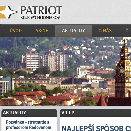
ÚVOD
AKCIE
AKTUALITY
O NÁS
ČL
AKTUALITY
V T I P
Pozvánka - stretnutie s
NAJLEPŠÍ SPÔSOB C
profesorom Radovanom