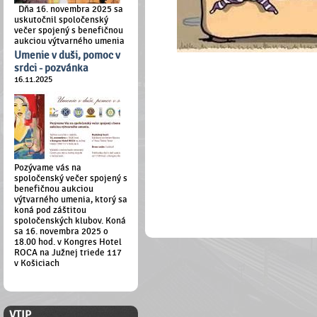
Dňa 16. novembra 2025 sa
uskutočnil spoločenský
večer spojený s benefičnou
aukciou výtvarného umenia
Umenie v duši, pomoc v
srdci - pozvánka
16.11.2025
Pozývame vás na
spoločenský večer spojený s
benefičnou aukciou
výtvarného umenia, ktorý sa
koná pod záštitou
spoločenských klubov. Koná
sa 16. novembra 2025 o
18.00 hod. v Kongres Hotel
ROCA na Južnej triede 117
v Košiciach
ČLENSKÁ ZÓNA
VTIP