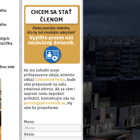
lého
lého
dlhých
narčíka
sebou sme
Ak ste zabudli svoje
prihlasovacie údaje, kliknite
odkaz
Zabudnuté heslo
, bude
vám preposlané na vašu
emailovú adresu. Ak sa vám i
napriek tomu nepodarí
prihlásiť, kontaktujte nás na
patriot@patriotklub.sk
, my
vám ho prepošleme.
Meno:
Heslo: