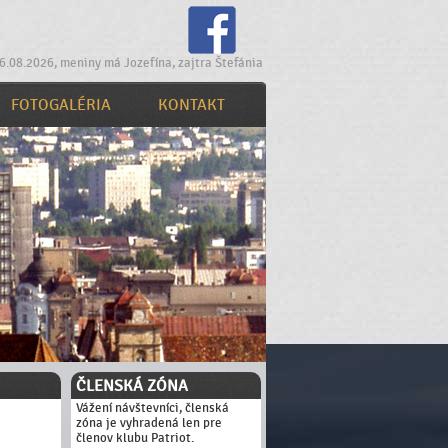
6.08.2026, meniny má Jozefína, zajtra Štefánia
FOTOGALÉRIA
KONTAKT
ČLENSKÁ ZÓNA
Vážení návštevníci, členská
zóna je vyhradená len pre
členov klubu Patriot.