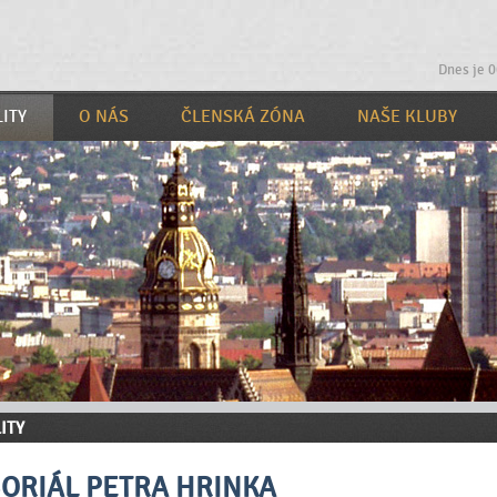
Dnes je 0
ITY
O NÁS
ČLENSKÁ ZÓNA
NAŠE KLUBY
ITY
ORIÁL PETRA HRINKA