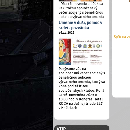
Dňa 16. novembra 2025 sa
uskutočnil spoločenský
večer spojený s benefičnou
aukciou výtvarného umenia
Umenie v duši, pomoc v
srdci - pozvánka
16.11.2025
Späť na z
Pozývame vás na
spoločenský večer spojený s
benefičnou aukciou
výtvarného umenia, ktorý sa
koná pod záštitou
spoločenských klubov. Koná
sa 16. novembra 2025 o
18.00 hod. v Kongres Hotel
ROCA na Južnej triede 117
v Košiciach
ČLENSKÁ ZÓNA
VTIP