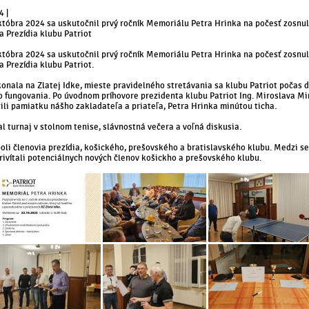
4 |
któbra 2024 sa uskutočnil prvý ročník Memoriálu Petra Hrinka na počesť zosnu
a Prezídia klubu Patriot
któbra 2024 sa uskutočnil prvý ročník Memoriálu Petra Hrinka na počesť zosnu
a Prezídia klubu Patriot.
konala na Zlatej Idke, mieste pravidelného stretávania sa klubu Patriot počas 
o fungovania. Po úvodnom príhovore prezidenta klubu Patriot Ing. Miroslava Mi
tili pamiatku nášho zakladateľa a priateľa, Petra Hrinka minútou ticha.
l turnaj v stolnom tenise, slávnostná večera a voľná diskusia.
boli členovia prezídia, košického, prešovského a bratislavského klubu. Medzi 
rivítali potenciálnych nových členov košickho a prešovského klubu.