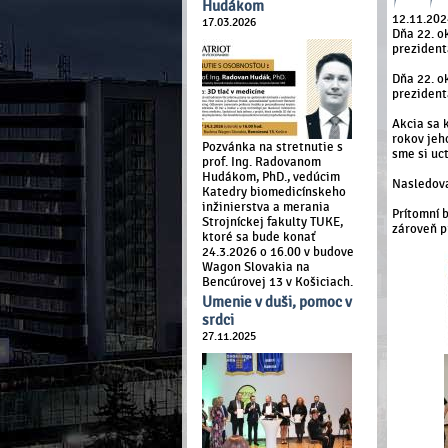
Hudákom
12.11.202
17.03.2026
Dňa 22. o
prezident
Dňa 22. o
prezident
Akcia sa 
rokov jeh
Pozvánka na stretnutie s
sme si uc
prof. Ing. Radovanom
Hudákom, PhD., vedúcim
Nasledova
Katedry biomedicínskeho
inžinierstva a merania
Prítomní 
Strojníckej fakulty TUKE,
zároveň p
ktoré sa bude konať
24.3.2026 o 16.00 v budove
Wagon Slovakia na
Bencúrovej 13 v Košiciach.
Umenie v duši, pomoc v
srdci
27.11.2025