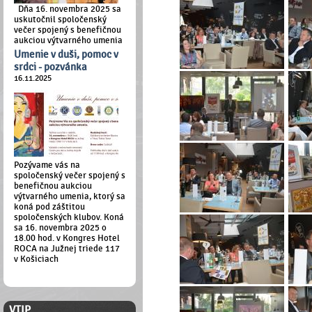
Dňa 16. novembra 2025 sa
uskutočnil spoločenský
večer spojený s benefičnou
aukciou výtvarného umenia
Umenie v duši, pomoc v
srdci - pozvánka
16.11.2025
Pozývame vás na
spoločenský večer spojený s
benefičnou aukciou
výtvarného umenia, ktorý sa
koná pod záštitou
spoločenských klubov. Koná
sa 16. novembra 2025 o
18.00 hod. v Kongres Hotel
ROCA na Južnej triede 117
v Košiciach
ČLENSKÁ ZÓNA
VTIP