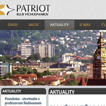
ÚVOD
AKCIE
AKTUALITY
O NÁS
ČL
AKTUALITY
AKTUALITY
Pozvánka - stretnutie s
profesorom Radovanom