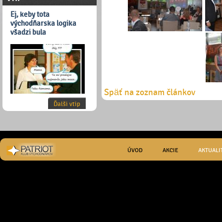
Ej, keby tota
východňarska logika
všadzi bula
Späť na zoznam článkov
Ďalši vtip
ÚVOD
AKCIE
AKTUALI