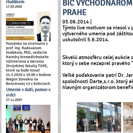
BIC VÝCHODŇAROM - 
Hudákom
17.03.2026
PRAHE
05.06.2014 |
Týmto live motívom sa niesol v 
výtvarného umenia pod záštitou
uskutočnil 5.6.2014.
Pozvánka na stretnutie s
prof. Ing. Radovanom
Hudákom, PhD., vedúcim
Skvelú atmosféru celej aukcie
Katedry biomedicínskeho
inžinierstva a merania
ktorý v sebe nezaprel pravého
Strojníckej fakulty TUKE,
ktoré sa bude konať
Veľké poďakovanie patrí Dr. Jar
24.3.2026 o 16.00 v budove
Wagon Slovakia na
spoločnosti Darte,s.r.o. ktorý 
Bencúrovej 13 v Košiciach.
hlavným organizátorom benefič
Umenie v duši, pomoc v
srdci
27.11.2025