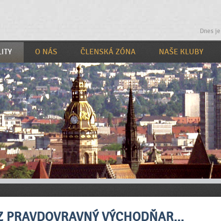
Dnes je
ITY
O NÁS
ČLENSKÁ ZÓNA
NAŠE KLUBY
Z PRAVDOVRAVNÝ VÝCHODŇAR...