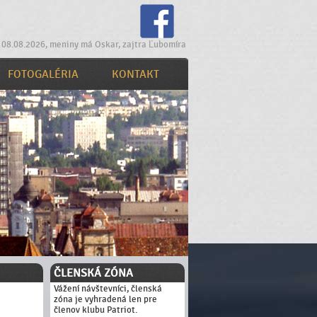
 08.08.2026, meniny má Oskar, zajtra Ľubomíra
FOTOGALÉRIA
KONTAKT
ČLENSKÁ ZÓNA
Vážení návštevníci, členská
zóna je vyhradená len pre
členov klubu Patriot.