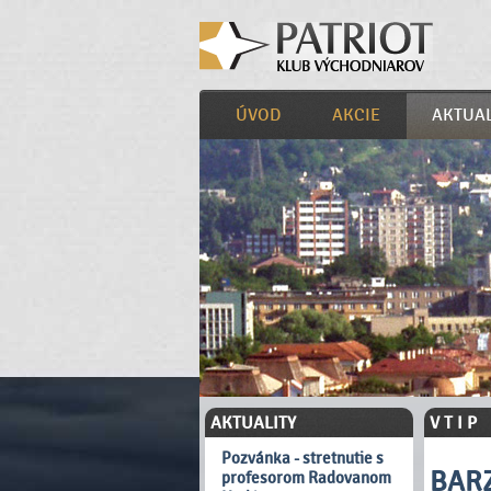
ÚVOD
AKCIE
AKTUAL
AKTUALITY
V T I P
Pozvánka - stretnutie s
BAR
profesorom Radovanom