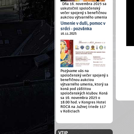
Dňa 16. novembra 2025 sa
uskutočnil spoločenský
večer spojený s benefičnou
aukciou výtvarného umenia
Umenie v duši, pomoc v
srdci - pozvánka
16.11.2025
Pozývame vás na
spoločenský večer spojený s
benefičnou aukciou
výtvarného umenia, ktorý sa
koná pod záštitou
spoločenských klubov. Koná
sa 16. novembra 2025 o
18.00 hod. v Kongres Hotel
ROCA na Južnej triede 117
v Košiciach
ČLENSKÁ ZÓNA
VTIP