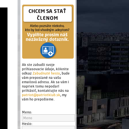
Ak ste zabudli svoje
prihlasovacie údaje, kliknite
odkaz
Zabudnuté heslo
, bude
vám preposlané na vašu
emailovú adresu. Ak sa vám i
napriek tomu nepodarí
prihlásiť, kontaktujte nás na
patriot@patriotklub.sk
, my
vám ho prepošleme.
Meno:
Heslo: