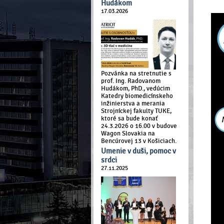
Hudákom
17.03.2026
Pozvánka na stretnutie s
prof. Ing. Radovanom
Hudákom, PhD., vedúcim
Katedry biomedicínskeho
inžinierstva a merania
Strojníckej fakulty TUKE,
ktoré sa bude konať
24.3.2026 o 16.00 v budove
Wagon Slovakia na
Bencúrovej 13 v Košiciach.
Umenie v duši, pomoc v
srdci
27.11.2025